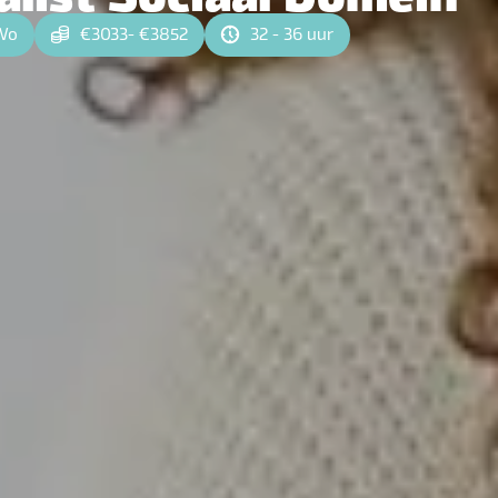
Wo
€3033- €3852
32 - 36 uur