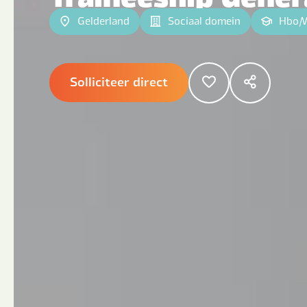
Gelderland
Sociaal domein
Hbo
|
Solliciteer direct