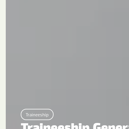
Traineeship
Traineeship Gener