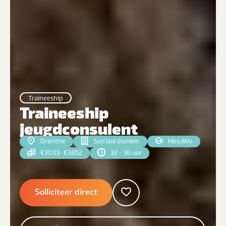
Traineeship
Traineeship
jeugdconsulent
Drenthe
Sociaal domein
Hbo
|
Wo
€3033- €3852
32 - 36 uur
Solliciteer direct