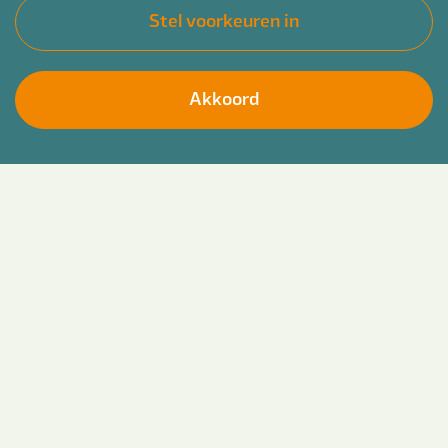
Stel voorkeuren in
Akkoord
Help jij de jeugd en hun ouders graag een stap
Solliciteer direct
vooruit en wil jij verschil maken in complexe
situaties? Dan is het traineeship jeugdconsulent
wellicht iets voor jou! Start 1 november 2026 bij
Bender! Je werkt op detacheringsbasis bij
verschillende gemeentes, bijvoorbeeld in de
omgeving van Assen, Emmen, Hoogeveen en
Meppel.
Bender voor jou