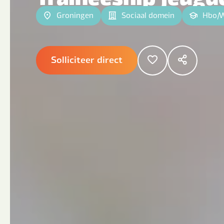
Groningen
Sociaal domein
Hbo
|
Solliciteer direct