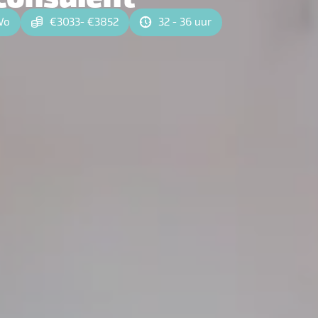
Wo
€3033- €3852
32 - 36 uur