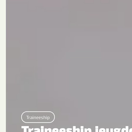
Traineeship
Traineeship jeugd