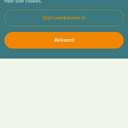
meer over cookies.
Stel voorkeuren in
Akkoord
Ben jij klaar om echt verschil te maken in het
Solliciteer direct
leven van kinderen, jongeren en hun gezinnen?
Heb je een groot hart voor het sociaal domein en
krijg je energie van het vinden van oplossingen bij
opvoed- en ontwikkelvragen?
Dan is het traineeship Jeugdconsulent bij
Bender iets voor jou!
1 november 2026
Start op
en ga aan de slag op
detacheringsbasis bij verschillende gemeentes,