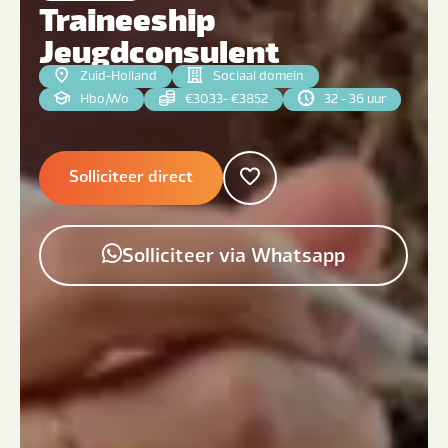
Traineeship
Jeugdconsulent
Zuid-Holland
Sociaal domein
Hbo
|
Wo
€3033- €3852
32 - 36 uur
Solliciteer direct
Solliciteer via Whatsapp