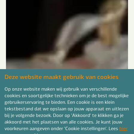
Deze website maakt gebruik van cookies
Op onze website maken wij gebruik van verschillende
cookies en soortgelijke technieken om je de best mogelijke
gebruikerservaring te bieden. Een cookie is een klein
tekstbestand dat we opslaan op jouw apparaat en uitlezen
bij je volgende bezoek. Door op 'Akkoord' te klikken ga je
akkoord met het plaatsen van alle cookies. Je kunt jouw
voorkeuren aangeven onder 'Cookie instellingen'. Lees
hier