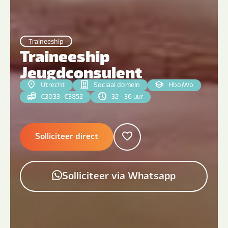
Traineeship
Traineeship
Jeugdconsulent
Utrecht
Sociaal domein
Hbo
|
Wo
€3033- €3852
32 - 36 uur
Solliciteer direct
Solliciteer via Whatsapp