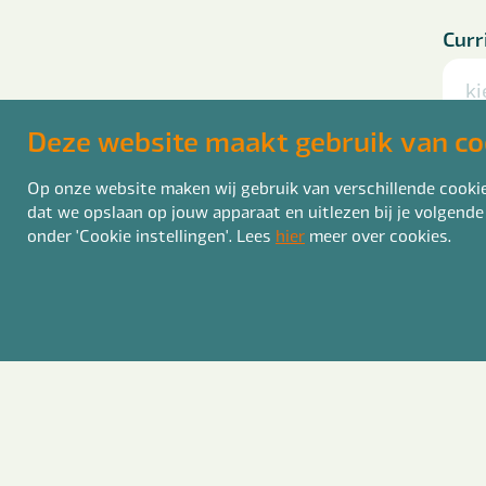
Curr
ki
Deze website maakt gebruik van co
pdf, 
Op onze website maken wij gebruik van verschillende cookies
Laat
dat we opslaan op jouw apparaat en uitlezen bij je volgende
onder 'Cookie instellingen'. Lees
hier
meer over cookies.
Ben 
J
N