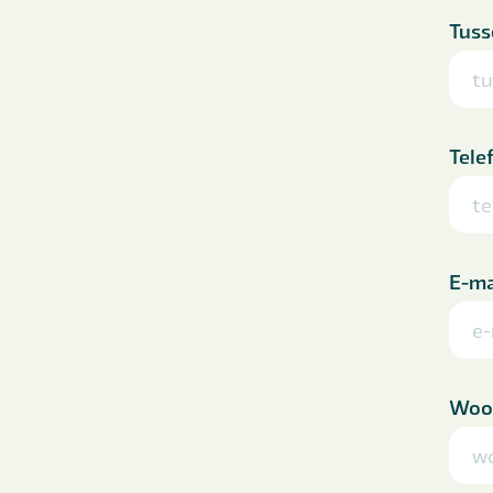
Tuss
Tele
E-ma
Woo