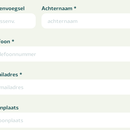
envoegsel
Achternaam
*
foon
*
iladres
*
nplaats