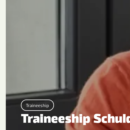
Traineeship
Traineeship Schul