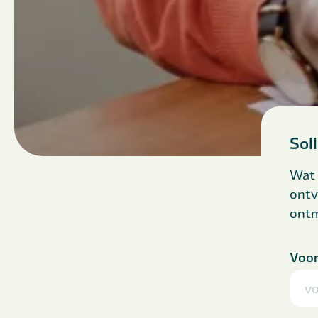
Sol
Wat 
ontv
ont
Voo