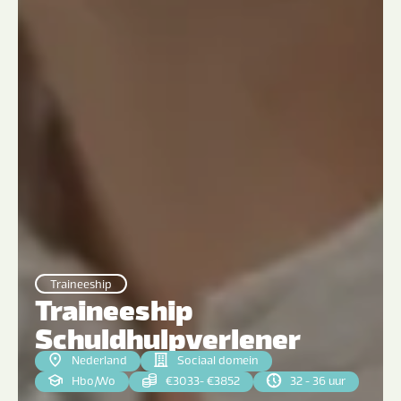
Traineeship
Traineeship
Schuldhulpverlener
Nederland
Sociaal domein
Hbo
|
Wo
€3033- €3852
32 - 36 uur