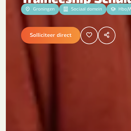
Groningen
Sociaal domein
Hbo
|
Solliciteer direct