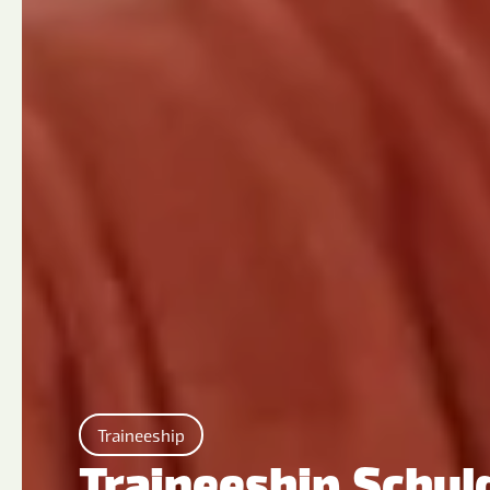
Traineeship
Traineeship Schul