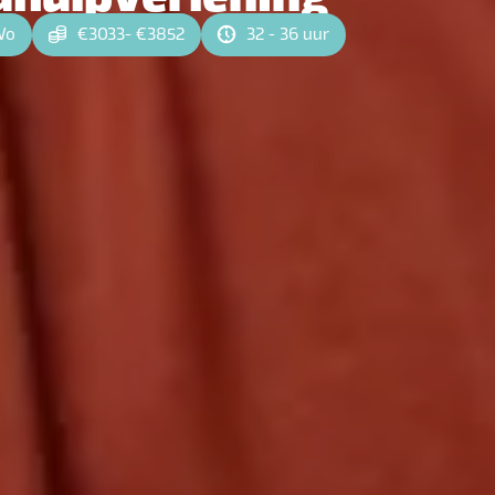
Wo
€3033- €3852
32 - 36 uur