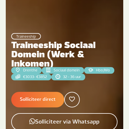
Traineeship
Traineeship Sociaal
Domein (Werk &
Inkomen)
Drenthe
Sociaal domein
Hbo
|
Wo
€3033- €3852
32 - 36 uur
Solliciteer direct
Solliciteer via Whatsapp