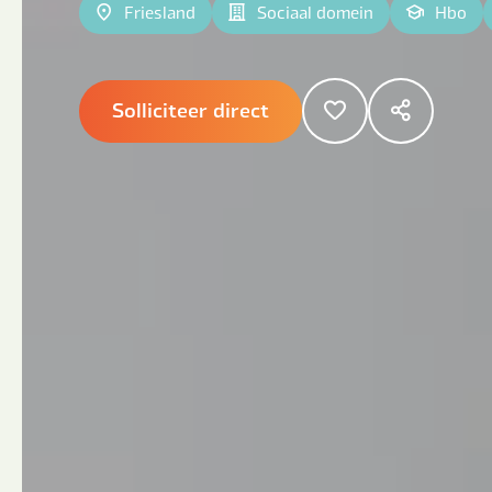
Friesland
Sociaal domein
Hbo
Solliciteer direct