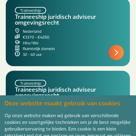
Traineeship
Traineeship juridisch adviseur
omgevingsrecht
Nederland
€3370 - €4280
Hbo/Wo
Ruimtelijk domein
32 - 40 uur
Traineeship
Traineeship juridisch adviseur
omgevingsrecht
Deze website maakt gebruik van cookies
Overijssel
€3370 - €4280
Op onze website maken wij gebruik van verschillende
Hbo/Wo
Ruimtelijk domein
cookies en soortgelijke technieken om je de best mogelijke
32 - 40 uur
gebruikerservaring te bieden. Een cookie is een klein
tekstbestand dat we opslaan op jouw apparaat en uitlezen