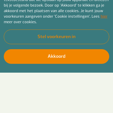
bij je volgende bezoek. Door op 'Akkoord' te klikken ga je
akkoord met het plaatsen van alle cookies. Je kunt jouw
voorkeuren aangeven onder 'Cookie instellingen'. Lees
hier
Traineeship
Traineeship juridisch
meer over cookies.
medewerker bezwaar & beroep
Drenthe
Stel voorkeuren in
€3370 - €4280
Hbo/Wo
Ruimtelijk domein
32 - 40 uur
Akkoord
Zoekopdracht wijzigen
Traineeship
Junior juridisch medewerker RO
Zoek in vacatures
Friesland
€3370 - €4280
Hbo/Wo
Ruimtelijk domein
32 - 40 uur