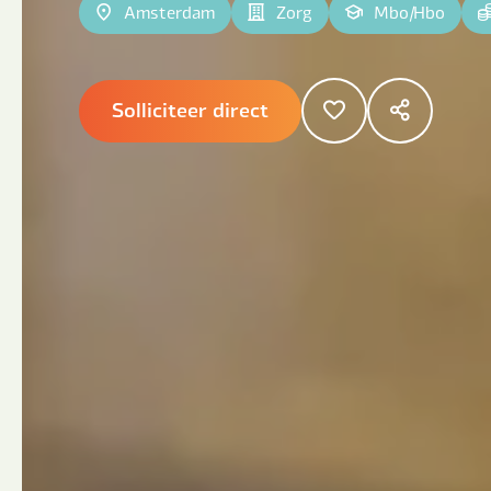
Amsterdam
Zorg
Mbo
|
Hbo
Solliciteer direct