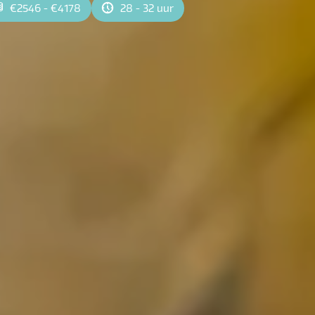
€2546 - €4178
28 - 32 uur