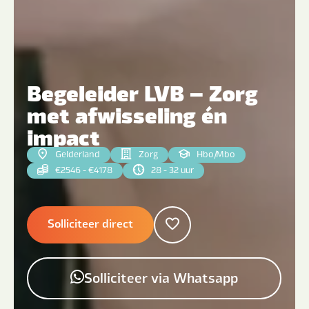
Begeleider LVB – Zorg
met afwisseling én
impact
Gelderland
Zorg
Hbo
|
Mbo
€2546 - €4178
28 - 32 uur
Solliciteer direct
Solliciteer via Whatsapp