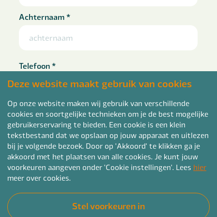
Achternaam
*
Telefoon
*
Deze website maakt gebruik van cookies
Op onze website maken wij gebruik van verschillende
cookies en soortgelijke technieken om je de best mogelijke
E-mailadres
*
gebruikerservaring te bieden. Een cookie is een klein
tekstbestand dat we opslaan op jouw apparaat en uitlezen
bij je volgende bezoek. Door op 'Akkoord' te klikken ga je
akkoord met het plaatsen van alle cookies. Je kunt jouw
voorkeuren aangeven onder 'Cookie instellingen'. Lees
hier
Curriculum vitae
meer over cookies.
kies CV bestand
Stel voorkeuren in
pdf, doc, docx of rtf en max. 4mb