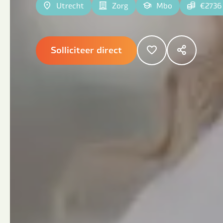
Utrecht
Zorg
Mbo
€2736
Solliciteer direct