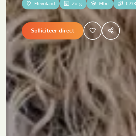
Flevoland
Zorg
Mbo
€273
Solliciteer direct