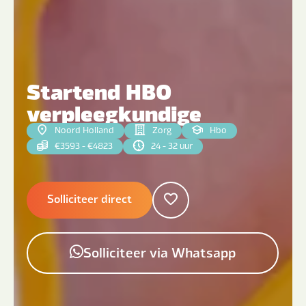
Startend HBO
verpleegkundige
Noord Holland
Zorg
Hbo
€3593 - €4823
24 - 32 uur
Solliciteer direct
Solliciteer via Whatsapp