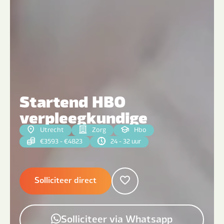
Startend HBO
verpleegkundige
Utrecht
Zorg
Hbo
€3593 - €4823
24 - 32 uur
Solliciteer direct
Solliciteer via Whatsapp