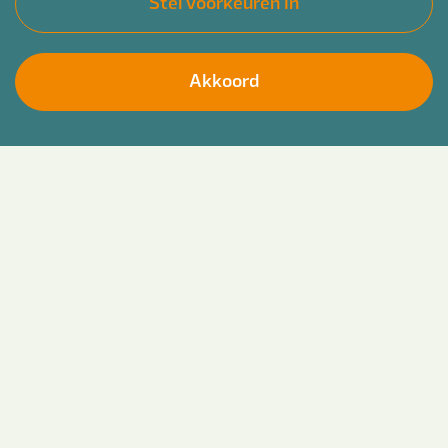
Stel voorkeuren in
Akkoord
Klaar voor je eerste echte verpleegkundige job,
Solliciteer direct
maar nog lang niet klaar met leren? Bij Bender zit
je precies goed. Net hbo-V afgerond? Top. Je
hoeft nog niet te kiezen wat je later wilt worden:
je mag alles proberen. Jij duikt de praktijk in en
wij zorgen voor de juiste mix van begeleiding,
uitdaging en gezelligheid. Projecten in Utrecht
zoals Veenendaal, Amersfoort, Utrecht, Woerden
en Wijk bij Duurstede? Check. Afwisseling?
Dubbel check.