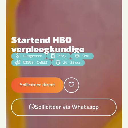
Startend HBO
verpleegkundige
Hoogeveen
Zorg
Hbo
€3593 - €4823
24 - 32 uur
Solliciteer direct
Solliciteer via Whatsapp