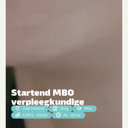
Startend MBO
verpleegkundige
Zuid Holland
Zorg
Mbo
€3502 - €4246
24 - 32 uur