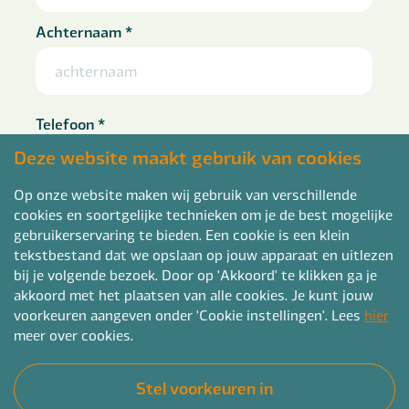
Achternaam
*
Telefoon
*
Deze website maakt gebruik van cookies
Op onze website maken wij gebruik van verschillende
cookies en soortgelijke technieken om je de best mogelijke
E-mailadres
*
gebruikerservaring te bieden. Een cookie is een klein
tekstbestand dat we opslaan op jouw apparaat en uitlezen
bij je volgende bezoek. Door op 'Akkoord' te klikken ga je
akkoord met het plaatsen van alle cookies. Je kunt jouw
voorkeuren aangeven onder 'Cookie instellingen'. Lees
hier
Curriculum vitae
meer over cookies.
kies CV bestand
Stel voorkeuren in
pdf, doc, docx of rtf en max. 4mb