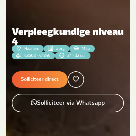
Verpleegkundige niveau
4
Haarlem
Zorg
Mbo
€3502 - €4246
24 - 32 uur
Solliciteer direct
Solliciteer via Whatsapp