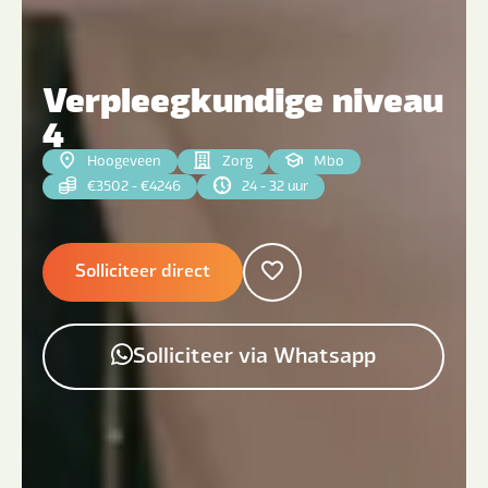
Verpleegkundige niveau
4
Hoogeveen
Zorg
Mbo
€3502 - €4246
24 - 32 uur
Solliciteer direct
Solliciteer via Whatsapp