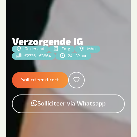
Verzorgende IG
Gelderland
Zorg
Mbo
€2736 - €3864
24 - 32 uur
Solliciteer direct
Solliciteer via Whatsapp