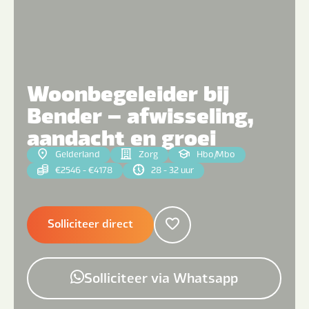
Woonbegeleider bij
Bender – afwisseling,
aandacht en groei
Gelderland
Zorg
Hbo
|
Mbo
€2546 - €4178
28 - 32 uur
Solliciteer direct
Solliciteer via Whatsapp