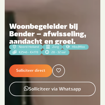
Woonbegeleider bij
Bender – afwisseling,
aandacht en groei.
Noord Holland
Zorg
Hbo
|
Mbo
€2546 - €4178
28 - 32 uur
Solliciteer direct
Solliciteer via Whatsapp