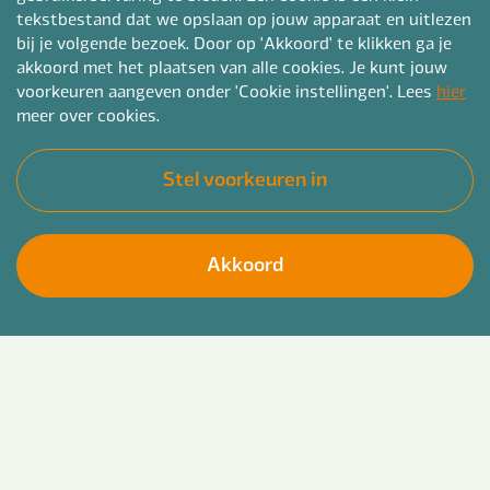
tekstbestand dat we opslaan op jouw apparaat en uitlezen
Schuldhulpverlening
bij je volgende bezoek. Door op 'Akkoord' te klikken ga je
akkoord met het plaatsen van alle cookies. Je kunt jouw
Gemeenten krijgen extra middelen om mensen
voorkeuren aangeven onder 'Cookie instellingen'. Lees
hier
met schulden beter te ondersteunen, onder
meer over cookies.
andere door het inzetten van budgetcoaches en
schuldhulpverleners. Daarnaast wordt er meer
Stel voorkeuren in
nadruk gelegd op vroegsignalering, zodat mensen
al in een vroeg stadium hulp kunnen krijgen
voordat de schulden verder oplopen.
Akkoord
Voor deze maatregelen wordt binnen de Wet
gemeentelijke schuldhulpverlening (Wgs) €200
miljoen extra vrijgemaakt.
Zorg
De zorgpremie stijgt met €6 per maand, terwijl
het eigen risico ongewijzigd blijft op €385. Om
lagere inkomens te compenseren, gaat de