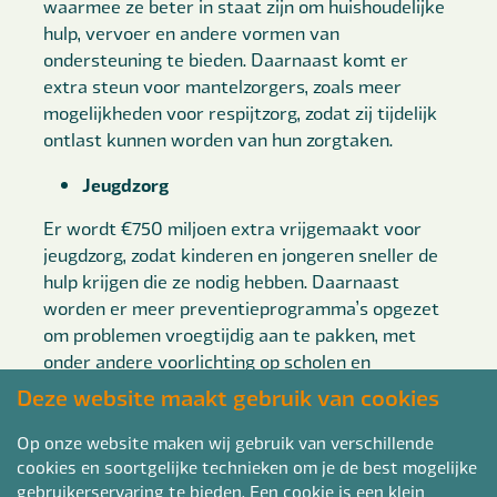
waarmee ze beter in staat zijn om huishoudelijke
hulp, vervoer en andere vormen van
ondersteuning te bieden. Daarnaast komt er
extra steun voor mantelzorgers, zoals meer
mogelijkheden voor respijtzorg, zodat zij tijdelijk
ontlast kunnen worden van hun zorgtaken.
Jeugdzorg
Er wordt €750 miljoen extra vrijgemaakt voor
jeugdzorg, zodat kinderen en jongeren sneller de
hulp krijgen die ze nodig hebben. Daarnaast
worden er meer preventieprogramma’s opgezet
om problemen vroegtijdig aan te pakken, met
onder andere voorlichting op scholen en
gezinsondersteuning.
Deze website maakt gebruik van cookies
Ook zullen scholen gratis maaltijden aanbieden
Op onze website maken wij gebruik van verschillende
om bij te dragen aan een gezonde start voor elk
cookies en soortgelijke technieken om je de best mogelijke
gebruikerservaring te bieden. Een cookie is een klein
kind.