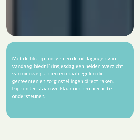
Met de blik op morgen en de uitdagingen van
vandaag, biedt Prinsjesdag een helder overzicht
van nieuwe plannen en maatregelen die
gemeenten en zorginstellingen direct raken.
Bij Bender staan we klaar om hen hierbij te
ondersteunen.