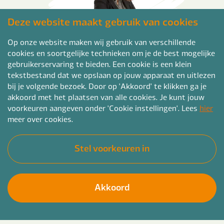
Deze website maakt gebruik van cookies
Op onze website maken wij gebruik van verschillende
cookies en soortgelijke technieken om je de best mogelijke
gebruikerservaring te bieden. Een cookie is een klein
tekstbestand dat we opslaan op jouw apparaat en uitlezen
bij je volgende bezoek. Door op 'Akkoord' te klikken ga je
akkoord met het plaatsen van alle cookies. Je kunt jouw
voorkeuren aangeven onder 'Cookie instellingen'. Lees
hier
Jomi Sahertian
meer over cookies.
Regiomanager Sociaal Domein
jomi.sahertian@bendergroep.nl
Stel voorkeuren in
06-41223135
Akkoord
Informatie traineeships