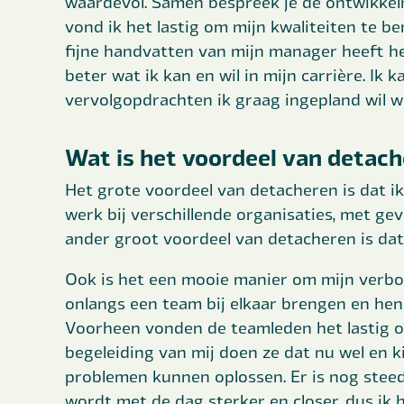
waardevol. Samen bespreek je de ontwikkelm
vond ik het lastig om mijn kwaliteiten te 
fijne handvatten van mijn manager heeft h
beter wat ik kan en wil in mijn carrière. Ik
vervolgopdrachten ik graag ingepland wil w
Wat is het voordeel van detach
Het grote voordeel van detacheren is dat ik
werk bij verschillende organisaties, met gev
ander groot voordeel van detacheren is dat i
Ook is het een mooie manier om mijn verbo
onlangs een team bij elkaar brengen en hen 
Voorheen vonden de teamleden het lastig o
begeleiding van mij doen ze dat nu wel en k
problemen kunnen oplossen. Er is nog stee
wordt met de dag sterker en closer, dus ik 