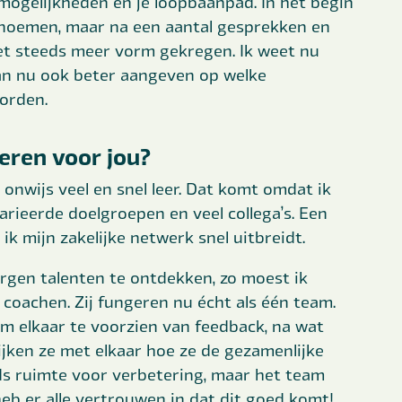
ogelijkheden en je loopbaanpad. In het begin
benoemen, maar na een aantal gesprekken en
et steeds meer vorm gekregen. Ik weet nu
 kan nu ook beter aangeven op welke
orden.
eren voor jou?
 onwijs veel en snel leer. Dat komt omdat ik
arieerde doelgroepen en veel collega’s. Een
k mijn zakelijke netwerk snel uitbreidt.
rgen talenten te ontdekken, zo moest ik
coachen. Zij fungeren nu écht als één team.
m elkaar te voorzien van feedback, na wat
ijken ze met elkaar hoe ze de gezamenlijke
ds ruimte voor verbetering, maar het team
heb er alle vertrouwen in dat dit goed komt!